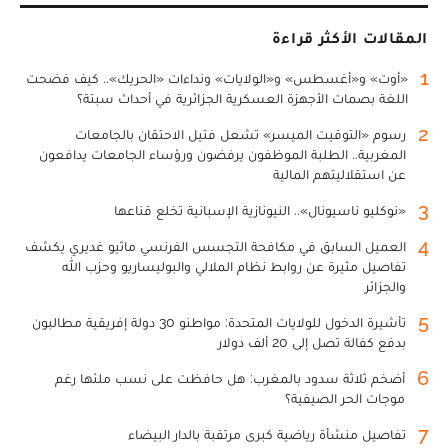
المقالات الأكثر قراءة
1
«أوت» و«أغسطس» و«الولايات» ونداءات «الحريك».. كيف فضحت
اللغة بصمات الأجهزة العسكرية الجزائرية في أحداث سبتة؟
2
رسوم «التوقيت الميسر» تشعل فتيل الاحتقان بالجامعات
المغربية.. الطلبة الموظفون يرفضون ورؤساء الجامعات يدافعون
عن استقلاليتهم المالية
3
«نوكليو ناسيونال».. النيونازية الإسبانية تخلع قناعها
4
العميل السابق في مكافحة التجسس الفرنسي ماثيو غديري يكشف
تفاصيل مثيرة عن روابط نظام الملالي والبوليساريو وحزب الله
والجزائر
5
تأشيرة الدخول للولايات المتحدة: مواطنو 30 دولة إفريقية مطالبون
بدفع كفالة تصل إلى 20 ألف دولار
6
أضخم ثلاثة سدود بالمغرب: هل حافظت على نسب ملئها رغم
موجات الحر الصيفية؟
7
تفاصيل منشأة رياضية كبرى مرتقبة بالدار البيضاء