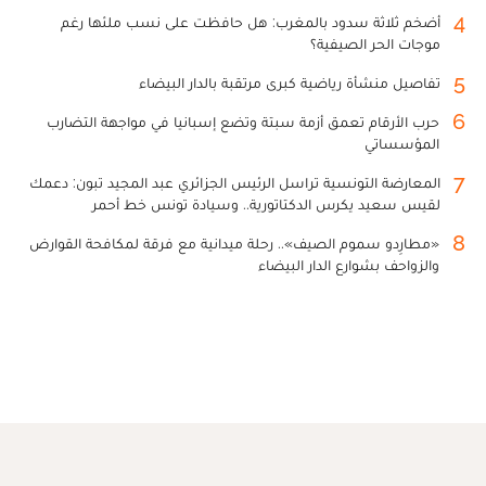
4
أضخم ثلاثة سدود بالمغرب: هل حافظت على نسب ملئها رغم
موجات الحر الصيفية؟
5
تفاصيل منشأة رياضية كبرى مرتقبة بالدار البيضاء
6
حرب الأرقام تعمق أزمة سبتة وتضع إسبانيا في مواجهة التضارب
المؤسساتي
7
المعارضة التونسية تراسل الرئيس الجزائري عبد المجيد تبون: دعمك
لقيس سعيد يكرس الدكتاتورية.. وسيادة تونس خط أحمر
8
«مطارِدو سموم الصيف».. رحلة ميدانية مع فرقة لمكافحة القوارض
والزواحف بشوارع الدار البيضاء