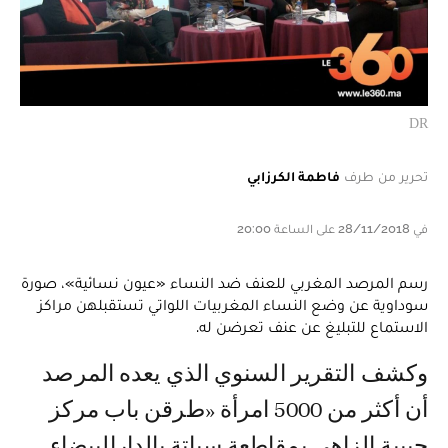
DR
تحرير من طرف
فاطمة الكرزابي
في 28/11/2018 على الساعة 20:00
رسم المرصد المغربي للعنف ضد النساء «عيون نسائية»، صورة
سوداوية عن وضع النساء المغربيات اللواتي تستقبلهن مراكز
الاستماع للتبليغ عن عنف تعرضن له.
وكشف التقرير السنوي الذي يعده المرصد
أن أكثر من 5000 امرأة «طرقن باب مركز
حبيبة الزاهي بمقاطعة سباتة بالدارالبيضاء