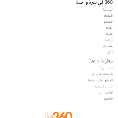
360 في نقرة واحدة
سياسة
اقتصاد
مجتمع
ثقافة
ميديا
Opens in new window
رياضة
مشاهير
دولي
معلومات عنا
من نحن ؟
الأسئلة الأكثر طرحا
للإعلان على موقعنا
بيانات قانونية
للإتصال بنا
أرشيف