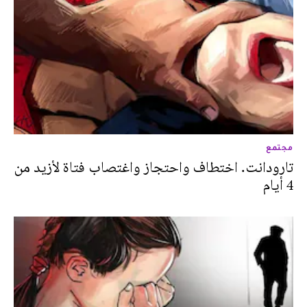
مجتمع
تارودانت. اختطاف واحتجاز واغتصاب فتاة لأزيد من
4 أيام