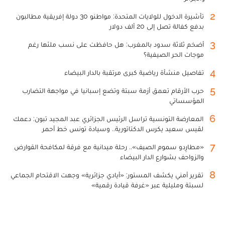
2
تأشيرة الدخول للولايات المتحدة: مواطنو 30 دولة إفريقية مطالبون
بدفع كفالة تصل إلى 20 ألف دولار
3
أضخم ثلاثة سدود بالمغرب: هل حافظت على نسب ملئها رغم
موجات الحر الصيفية؟
4
تفاصيل منشأة رياضية كبرى مرتقبة بالدار البيضاء
5
حرب الأرقام تعمق أزمة سبتة وتضع إسبانيا في مواجهة التضارب
المؤسساتي
6
المعارضة التونسية تراسل الرئيس الجزائري عبد المجيد تبون: دعمك
لقيس سعيد يكرس الدكتاتورية.. وسيادة تونس خط أحمر
7
«مطارِدو سموم الصيف».. رحلة ميدانية مع فرقة لمكافحة القوارض
والزواحف بشوارع الدار البيضاء
8
تقرير أمني يكشف المستور: «أيادي جزائرية» وجهت الاقتحام الجماعي
لسبتة ومليلية عبر «غرفة قيادة رقمية»