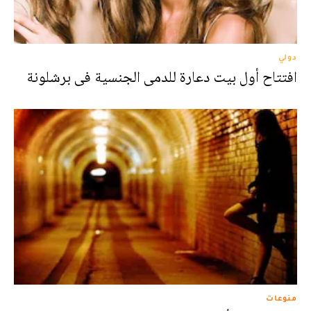
دولي
افتتاح أول بيت دعارة للدمى الجنسية فى برشلونة
منوعات