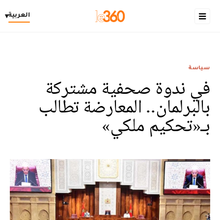
العربية
▾
سياسة
في ندوة صحفية مشتركة
بالبرلمان.. المعارضة تطالب
بـ«تحكيم ملكي»