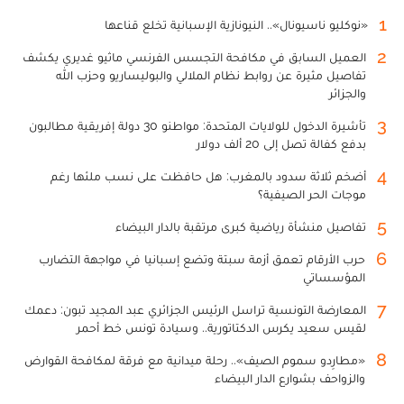
1
«نوكليو ناسيونال».. النيونازية الإسبانية تخلع قناعها
2
العميل السابق في مكافحة التجسس الفرنسي ماثيو غديري يكشف
تفاصيل مثيرة عن روابط نظام الملالي والبوليساريو وحزب الله
والجزائر
3
تأشيرة الدخول للولايات المتحدة: مواطنو 30 دولة إفريقية مطالبون
بدفع كفالة تصل إلى 20 ألف دولار
4
أضخم ثلاثة سدود بالمغرب: هل حافظت على نسب ملئها رغم
موجات الحر الصيفية؟
5
تفاصيل منشأة رياضية كبرى مرتقبة بالدار البيضاء
6
حرب الأرقام تعمق أزمة سبتة وتضع إسبانيا في مواجهة التضارب
المؤسساتي
7
المعارضة التونسية تراسل الرئيس الجزائري عبد المجيد تبون: دعمك
لقيس سعيد يكرس الدكتاتورية.. وسيادة تونس خط أحمر
8
«مطارِدو سموم الصيف».. رحلة ميدانية مع فرقة لمكافحة القوارض
والزواحف بشوارع الدار البيضاء