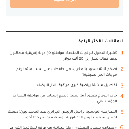
المقالات الأكثر قراءة
1
تأشيرة الدخول للولايات المتحدة: مواطنو 30 دولة إفريقية مطالبون
بدفع كفالة تصل إلى 20 ألف دولار
2
أضخم ثلاثة سدود بالمغرب: هل حافظت على نسب ملئها رغم
موجات الحر الصيفية؟
3
تفاصيل منشأة رياضية كبرى مرتقبة بالدار البيضاء
4
حرب الأرقام تعمق أزمة سبتة وتضع إسبانيا في مواجهة التضارب
المؤسساتي
5
المعارضة التونسية تراسل الرئيس الجزائري عبد المجيد تبون: دعمك
لقيس سعيد يكرس الدكتاتورية.. وسيادة تونس خط أحمر
6
«مطارِدو سموم الصيف».. رحلة ميدانية مع فرقة لمكافحة القوارض