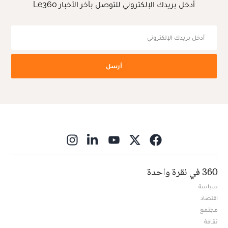
أدخل بريدك الإلكتروني للتوصل بآخر الأخبار Le360
أرسل
ns in new window
360 في نقرة واحدة
سياسة
اقتصاد
مجتمع
ثقافة