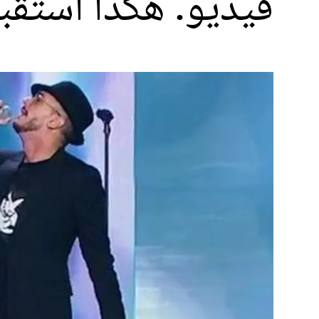
فيديو. هكذا استقب