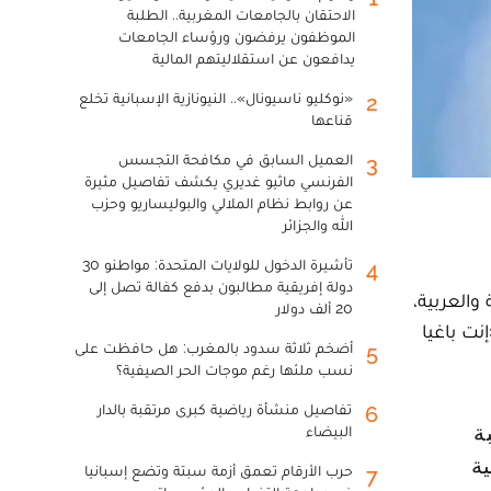
الاحتقان بالجامعات المغربية.. الطلبة
الموظفون يرفضون ورؤساء الجامعات
يدافعون عن استقلاليتهم المالية
«نوكليو ناسيونال».. النيونازية الإسبانية تخلع
2
قناعها
العميل السابق في مكافحة التجسس
3
الفرنسي ماثيو غديري يكشف تفاصيل مثيرة
عن روابط نظام الملالي والبوليساريو وحزب
الله والجزائر
تأشيرة الدخول للولايات المتحدة: مواطنو 30
4
دولة إفريقية مطالبون بدفع كفالة تصل إلى
والعربية،
20 ألف دولار
نت باغيا
أضخم ثلاثة سدود بالمغرب: هل حافظت على
5
نسب ملئها رغم موجات الحر الصيفية؟
تفاصيل منشأة رياضية كبرى مرتقبة بالدار
6
البيضاء
ية
حرب الأرقام تعمق أزمة سبتة وتضع إسبانيا
7