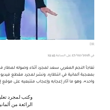
DR
في 27/02/2016 على الساعة 19:45
تفاجأ النجم المغربي سعد لمجرد أثناء وصوله لمطار فرا
بمعجبة ألمانية في انتظاره، ونشر لمجرد مقطع فيديو ج
واحد»، وهو ما أثار إعجابه وإعجاب متتبعيه على موقع إ
وكتب لمجرد تعليقا على الفيديو «وصلت البارحة لفرانكفورت، هذه المعجبة
الرائعة من ألمان