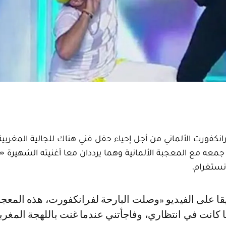
نكفورت الألماني من أجل إحياء حفل فني هناك للجالية المغربية 
معه مع المعجبة الألمانية وهما يرددان معا أغنيته الشهيرة «إ
نستغرام.
يا كانت في انتظاري، وفاجأتني عندما غنت باللهجة المغرب