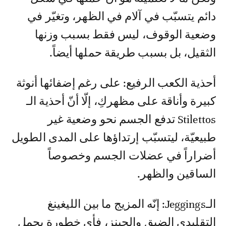
دائم يتسبّب في آلام في الظهر، وتغيّر في
وضعية الوقوف، ليس فقط بسبب وزنها
الثقيل، بل بسبب طريقة حملها أيضاً.
أحذية الكعب الرفيع: على رغم إضفائها أنوثة
كبيرة وأناقة على مظهركِ، إلّا أنّ أحذية الـ
Stilettos تدفع الجسم نحو وضعية غير
طبيعيّة، ليتسبّب إرتداؤها على المدى الطويل
أضراراً في عضلات الجسم وخصوصاً
الساقين والظهر.
الـJeggings: إنّه المزيج ما بين الليغينغ
التقليدي الضيق والجينز، فأي خطورة يحمل