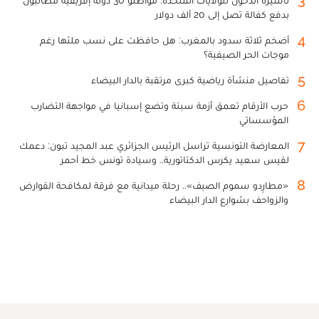
3
تأشيرة الدخول للولايات المتحدة: مواطنو 30 دولة إفريقية مطالبون
بدفع كفالة تصل إلى 20 ألف دولار
4
أضخم ثلاثة سدود بالمغرب: هل حافظت على نسب ملئها رغم
موجات الحر الصيفية؟
5
تفاصيل منشأة رياضية كبرى مرتقبة بالدار البيضاء
6
حرب الأرقام تعمق أزمة سبتة وتضع إسبانيا في مواجهة التضارب
المؤسساتي
7
المعارضة التونسية تراسل الرئيس الجزائري عبد المجيد تبون: دعمك
لقيس سعيد يكرس الدكتاتورية.. وسيادة تونس خط أحمر
8
«مطارِدو سموم الصيف».. رحلة ميدانية مع فرقة لمكافحة القوارض
والزواحف بشوارع الدار البيضاء