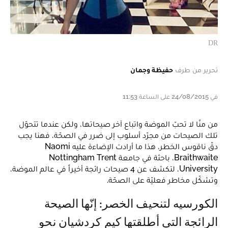
DR
تحرير من طرف
حفيظة وجمان
في 24/08/2015 على الساعة 11:53
من منّا لا تحبّ الموضة واتباع آخر صيحاتها، ولكن عندما تتحوّل
تلك الصيحات من مجرّد أسلوب إلى ضرر في الصحّة، فهنا يجب
دقّ ناقوس الخطر، هذا ما أرادت الإضاءة عليه Naomi
Braithwaite، باحثة في جامعة Nottingham Trent
University، لتكشف عن 4 صيحات رائجة أخيراً في عالم الموضة،
وتشكّل مخاطر فعليّة على الصحّة.
الكورسيه لتنحيف الخصر: إنّها الصيحة
الرائجة التي أطلقتها كيم كردشيان نحو