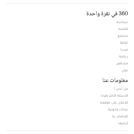
360 في نقرة واحدة
سياسة
اقتصاد
مجتمع
ثقافة
ميديا
Opens in new window
رياضة
مشاهير
دولي
معلومات عنا
من نحن ؟
الأسئلة الأكثر طرحا
للإعلان على موقعنا
بيانات قانونية
للإتصال بنا
أرشيف