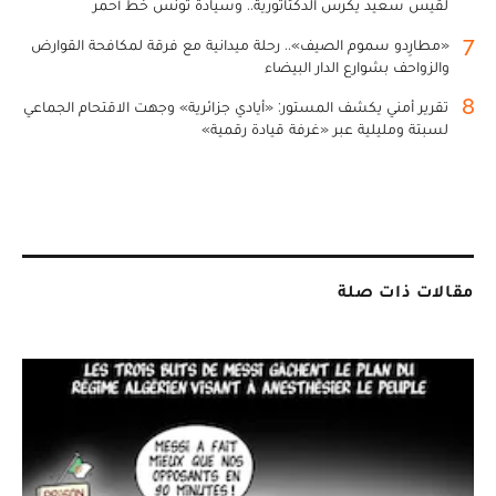
لقيس سعيد يكرس الدكتاتورية.. وسيادة تونس خط أحمر
7
«مطارِدو سموم الصيف».. رحلة ميدانية مع فرقة لمكافحة القوارض
والزواحف بشوارع الدار البيضاء
8
تقرير أمني يكشف المستور: «أيادي جزائرية» وجهت الاقتحام الجماعي
لسبتة ومليلية عبر «غرفة قيادة رقمية»
مقالات ذات صلة