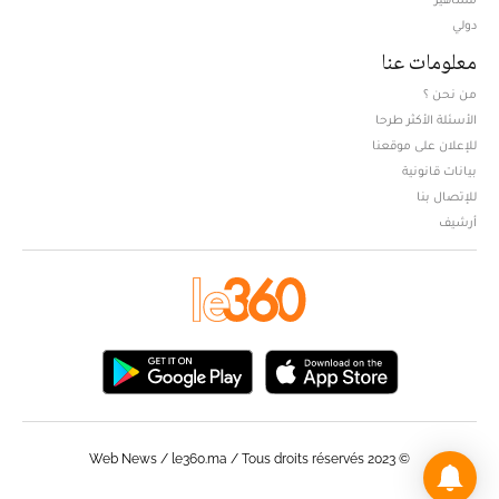
دولي
معلومات عنا
من نحن ؟
الأسئلة الأكثر طرحا
للإعلان على موقعنا
بيانات قانونية
للإتصال بنا
أرشيف
© Web News / le360.ma / Tous droits réservés 2023