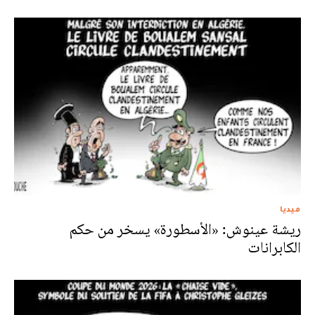
ميديا
ريشة عينوش: «الأسطورة» يسخر من حكم
الكابرانات