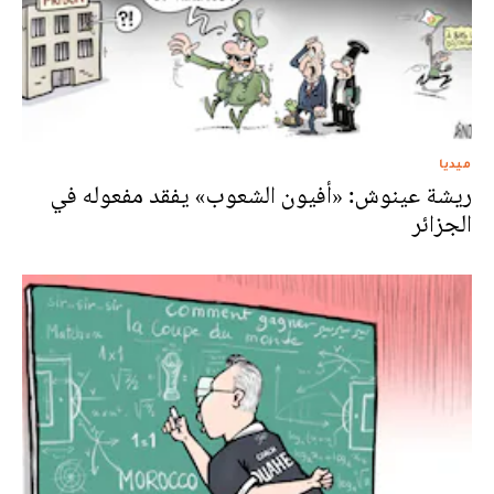
ميديا
ريشة عينوش: «أفيون الشعوب» يفقد مفعوله في
الجزائر