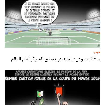
ميديا
ريشة عينوش: إنفانتينو يفضح الجزائر أمام العالم