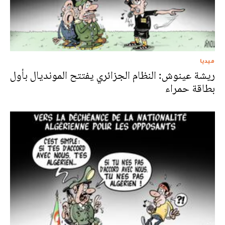
ميديا
ريشة عينوش: النظام الجزائري يفتتح المونديال بأول
بطاقة حمراء