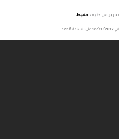
تحرير من طرف
حفيظ
في 12/11/2017 على الساعة 12:16