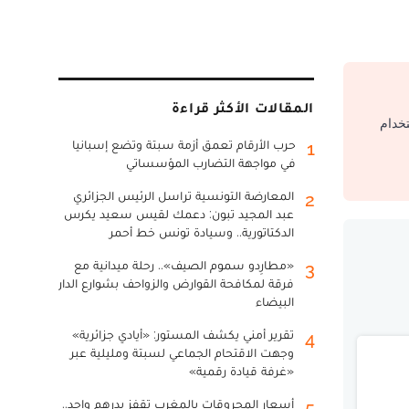
المقالات الأكثر قراءة
تخدام
حرب الأرقام تعمق أزمة سبتة وتضع إسبانيا
1
في مواجهة التضارب المؤسساتي
المعارضة التونسية تراسل الرئيس الجزائري
2
عبد المجيد تبون: دعمك لقيس سعيد يكرس
الدكتاتورية.. وسيادة تونس خط أحمر
«مطارِدو سموم الصيف».. رحلة ميدانية مع
3
فرقة لمكافحة القوارض والزواحف بشوارع الدار
البيضاء
تقرير أمني يكشف المستور: «أيادي جزائرية»
4
وجهت الاقتحام الجماعي لسبتة ومليلية عبر
«غرفة قيادة رقمية»
أسعار المحروقات بالمغرب تقفز بدرهم واحد..
5