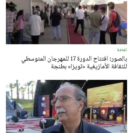
ثقافة
بالصور: افتتاح الدورة 17 للمهرجان المتوسطي
للثقافة الأمازيغية «ثويزا» بطنجة