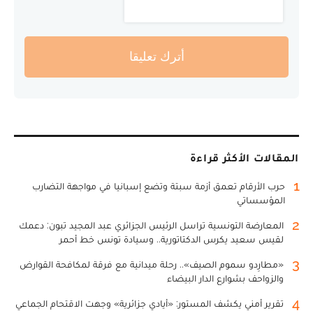
أترك تعليقا
المقالات الأكثر قراءة
1
حرب الأرقام تعمق أزمة سبتة وتضع إسبانيا في مواجهة التضارب
المؤسساتي
2
المعارضة التونسية تراسل الرئيس الجزائري عبد المجيد تبون: دعمك
لقيس سعيد يكرس الدكتاتورية.. وسيادة تونس خط أحمر
3
«مطارِدو سموم الصيف».. رحلة ميدانية مع فرقة لمكافحة القوارض
والزواحف بشوارع الدار البيضاء
4
تقرير أمني يكشف المستور: «أيادي جزائرية» وجهت الاقتحام الجماعي