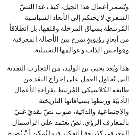
وتُضمر أعمال هذا الجيل، كيف غدا النصّ
الشعري لا يحتكم إلى الأبعاد السياسية
المُرتبطة بسياق المرحلة وقلقها، بل انطلاقاً
من أبعادٍ رؤيويةٍ تمزج بين الأصالة المعرفية
وهواجس الذات وعوالمها التخييلية.
هذا ويُعد يحيى بن الوليد، من التجارب النقدية
التي تُحاول العمل على إخراج النقد من
طابعه الكلاسيكي المُرتبط بقراءة الأعمال
الأدبيّة وربطها بسياقاتها التاريخية
والاجتماعية والذاتية، صوب نصّ نقديّ غنيّ
بالمعارف الرؤى. نصّ يعتمد على الرأسمال
المعرفي كذريعةٍ للتفكير فيما يُمكن أنْ يُصبح