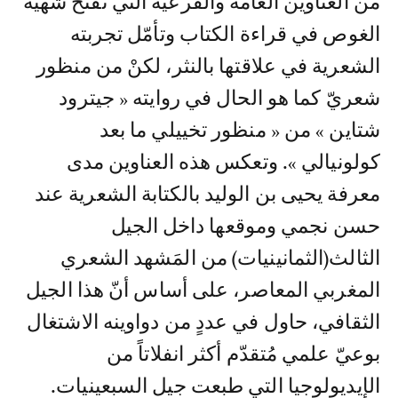
من العناوين العامة والفرعية التي تفتح شهية
الغوص في قراءة الكتاب وتأمّل تجربته
الشعرية في علاقتها بالنثر، لكنْ من منظور
شعريّ كما هو الحال في روايته « جيترود
شتاين » من « منظور تخييلي ما بعد
كولونيالي ». وتعكس هذه العناوين مدى
معرفة يحيى بن الوليد بالكتابة الشعرية عند
حسن نجمي وموقعها داخل الجيل
الثالث(الثمانينيات) من المَشهد الشعري
المغربي المعاصر، على أساس أنّ هذا الجيل
الثقافي، حاول في عددٍ من دواوينه الاشتغال
بوعيّ علمي مُتقدّم أكثر انفلاتاً من
الإيديولوجيا التي طبعت جيل السبعينيات.