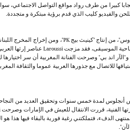
للحن والفيديو كليب الذي قدم برؤية مبتكرة و متجددة.
أغنية "كات آند ماوس"، من إنتاج "كينيث بيج PK"، ومن إخراج الم
سرحان، أما من ناحية الموسيقى، فقد مزجت Laroussi عناصر إر
"الآر اند بي" وصرحت الفنانة المغربية أن سر اختيارها ل
اقها للاتصال مع جذورها العربية عموما والثقافة المغربي
س أنجلوس لمدة خمس سنوات وتحقيق العديد من النجاح
منتهى الدفء، فتملكتني رغبة فورية بالبقاء فيها هذا هو ا
آن".