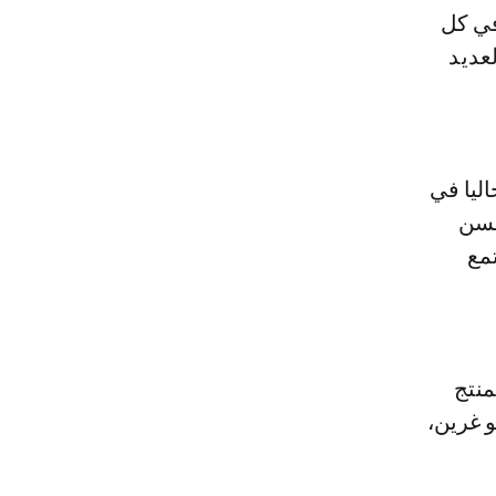
في كل
عديد
عيش حاليا في
لسن
 المجتمع
لمنتج
لو غرين،