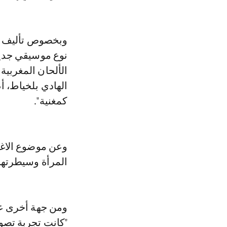
نوع موسيقي جديد 
الألحان المغربية
الهادي بلخياط، أم
كمغنية".
المرأة وسيطرتها
"كانت تجربة تصو