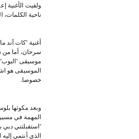
ولقيت الأغنية إعجابا كبيرا من طرف رواد مواقع التواصل الاجتماعي، سواء من
ناحية الكلمات، ا
موسيقى "البوب" و
الموسيقى هو اشتي
خصوصا.
وبعد مكوثها بلو
"استقبلتني دبي ب
الذي أنتمي إليه ال