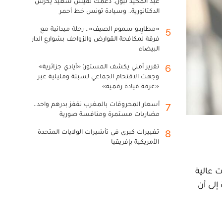
عبد المجيد تبون: دعمك لقيس سعيد يكرس
الدكتاتورية.. وسيادة تونس خط أحمر
«مطارِدو سموم الصيف».. رحلة ميدانية مع
5
فرقة لمكافحة القوارض والزواحف بشوارع الدار
البيضاء
تقرير أمني يكشف المستور: «أيادي جزائرية»
6
وجهت الاقتحام الجماعي لسبتة ومليلية عبر
«غرفة قيادة رقمية»
أسعار المحروقات بالمغرب تقفز بدرهم واحد..
7
مضاربات مستمرة ومنافسة صورية
تغييرات كبرى في تأشيرات الولايات المتحدة
8
الأمريكية بإفريقيا
سبة مشاهدات عالية
إلى أن