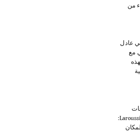
خرج اللبناني عادل
ثها العربي مع
هذه
ة
ات
المهمة في مسيرتها الفنية، قررت الانتقال للعيش في الإمارات وصرحت Laroussi:
لمكان