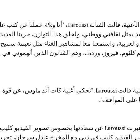
وبخصوص تأليف الأغنية، قالت الفنانة Laroussi، "أنا وPk،
يمثل ثقافتي ووطني، ولخلق هذا التوازن، جربنا العديد
 والعربية، واستمعنا معا لمشاهير الغناء مثل نعيمة سميح،
 كلثوم، فيروز، وردة... وهم الفنانون الذين ألهموني في ب
وعن موضوع الاغنية قالت Laroussi: "تحكي أغنية كات آند ماوس، عن 
 على المواقف".
ومن جهة أخرى عبرت Laroussi عن سعادتها بخصوص تصوير الفيديو كل
ير الفيديو كليب في دبي مع المخرج عادل سرحان، تجرب