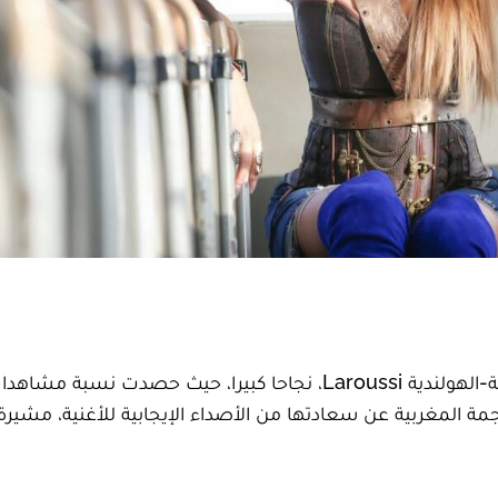
حققت الأغنية الجديدة "كات آند ماوس" للفنانة المغربية-الهولندية Laroussi، نجاحا كبيرا، حيث حصدت ن
ة المغربية عن سعادتها من الأصداء الإيجابية للأغنية، مشيرة 