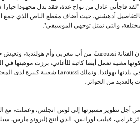
"لقد فاجأني عادل من نواح عدة، فقد بدل مجهودا جبارا 
التفاصيل أدهشني، حيث أضاف مقطع الباص الذي جمع ال
ختلفة، والتي تمثل توجهي الموسيقي".
والجدير بالذكر، أن الفنانة Laroussi، من أب مغربي وأم هولندية، وت
ونها مغنية تعمل أيضا كاتبة للأغاني، برزت موهبتها في ا
الـ16 من عمرها في بلدتها بهولندا. وتملك Laroussi شعبية كبيرة لدى
ت بالعديد من الجوائز.
نتقلت Laroussi من أجل تطوير مسيرتها إلى لوس انجلس، وعملت، مع ا
ز على 9 جوائز غرامي، فيليب لورانس، الذي أنتج (لبرونو مارس، سي