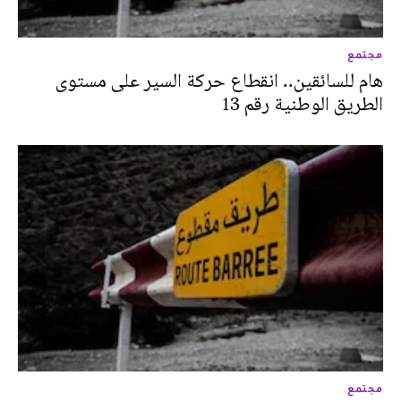
مجتمع
هام للسائقين.. انقطاع حركة السير على مستوى
الطريق الوطنية رقم 13
مجتمع