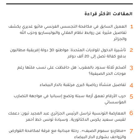
المقالات الأكثر قراءة
1
العميل السابق في مكافحة التجسس الفرنسي ماثيو غديري يكشف
تفاصيل مثيرة عن روابط نظام الملالي والبوليساريو وحزب الله
والجزائر
2
تأشيرة الدخول للولايات المتحدة: مواطنو 30 دولة إفريقية مطالبون
بدفع كفالة تصل إلى 20 ألف دولار
3
أضخم ثلاثة سدود بالمغرب: هل حافظت على نسب ملئها رغم
موجات الحر الصيفية؟
4
تفاصيل منشأة رياضية كبرى مرتقبة بالدار البيضاء
5
حرب الأرقام تعمق أزمة سبتة وتضع إسبانيا في مواجهة التضارب
المؤسساتي
6
المعارضة التونسية تراسل الرئيس الجزائري عبد المجيد تبون: دعمك
لقيس سعيد يكرس الدكتاتورية.. وسيادة تونس خط أحمر
7
«مطارِدو سموم الصيف».. رحلة ميدانية مع فرقة لمكافحة القوارض
والزواحف بشوارع الدار البيضاء