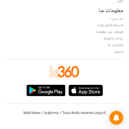
دولي
معلومات عنا
من نحن ؟
الأسئلة الأكثر طرحا
للإعلان على موقعنا
بيانات قانونية
للإتصال بنا
أرشيف
© Web News / le360.ma / Tous droits réservés 2023