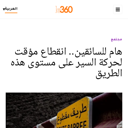
العربية
▾
مجتمع
هام للسائقين.. انقطاع مؤقت
لحركة السير على مستوى هذه
الطريق