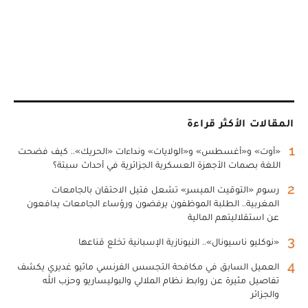
المقالات الأكثر قراءة
1
«أوت» و«أغسطس» و«الولايات» ونداءات «الحريك».. كيف فضحت
اللغة بصمات الأجهزة العسكرية الجزائرية في أحداث سبتة؟
2
رسوم «التوقيت الميسر» تشعل فتيل الاحتقان بالجامعات
المغربية.. الطلبة الموظفون يرفضون ورؤساء الجامعات يدافعون
عن استقلاليتهم المالية
3
«نوكليو ناسيونال».. النيونازية الإسبانية تخلع قناعها
4
العميل السابق في مكافحة التجسس الفرنسي ماثيو غديري يكشف
تفاصيل مثيرة عن روابط نظام الملالي والبوليساريو وحزب الله
والجزائر