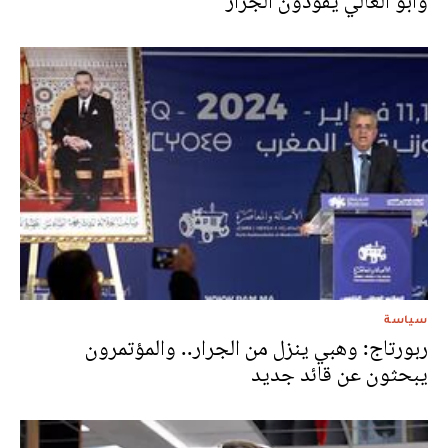
وأبو الغالي يقودون الجرار
سياسة
ربورتاج: وهبي ينزل من الجرار.. والمؤتمرون
يبحثون عن قائد جديد