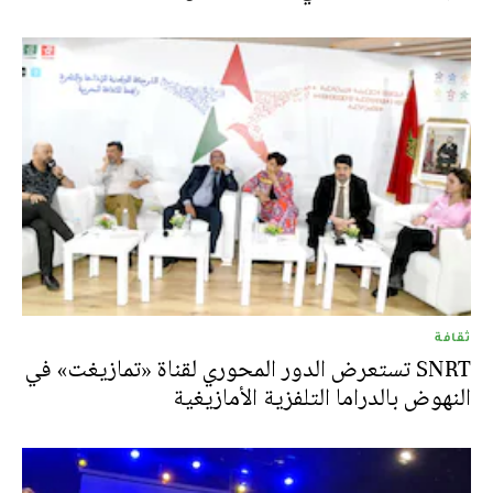
ثقافة
SNRT تستعرض الدور المحوري لقناة «تمازيغت» في
النهوض بالدراما التلفزية الأمازيغية