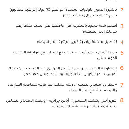
2
تأشيرة الدخول للولايات المتحدة: مواطنو 30 دولة إفريقية مطالبون
بدفع كفالة تصل إلى 20 ألف دولار
3
أضخم ثلاثة سدود بالمغرب: هل حافظت على نسب ملئها رغم
موجات الحر الصيفية؟
4
تفاصيل منشأة رياضية كبرى مرتقبة بالدار البيضاء
5
حرب الأرقام تعمق أزمة سبتة وتضع إسبانيا في مواجهة التضارب
المؤسساتي
6
المعارضة التونسية تراسل الرئيس الجزائري عبد المجيد تبون: دعمك
لقيس سعيد يكرس الدكتاتورية.. وسيادة تونس خط أحمر
7
«مطارِدو سموم الصيف».. رحلة ميدانية مع فرقة لمكافحة القوارض
والزواحف بشوارع الدار البيضاء
8
تقرير أمني يكشف المستور: «أيادي جزائرية» وجهت الاقتحام الجماعي
لسبتة ومليلية عبر «غرفة قيادة رقمية»