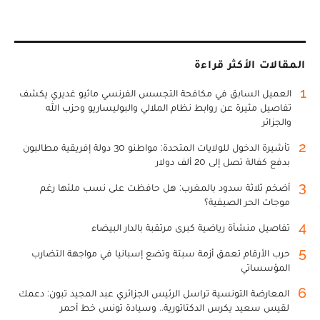
المقالات الأكثر قراءة
1
العميل السابق في مكافحة التجسس الفرنسي ماثيو غديري يكشف
تفاصيل مثيرة عن روابط نظام الملالي والبوليساريو وحزب الله
والجزائر
2
تأشيرة الدخول للولايات المتحدة: مواطنو 30 دولة إفريقية مطالبون
بدفع كفالة تصل إلى 20 ألف دولار
3
أضخم ثلاثة سدود بالمغرب: هل حافظت على نسب ملئها رغم
موجات الحر الصيفية؟
4
تفاصيل منشأة رياضية كبرى مرتقبة بالدار البيضاء
5
حرب الأرقام تعمق أزمة سبتة وتضع إسبانيا في مواجهة التضارب
المؤسساتي
6
المعارضة التونسية تراسل الرئيس الجزائري عبد المجيد تبون: دعمك
لقيس سعيد يكرس الدكتاتورية.. وسيادة تونس خط أحمر