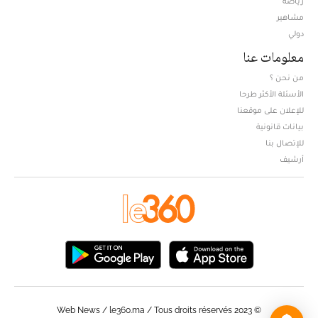
رياضة
مشاهير
دولي
معلومات عنا
من نحن ؟
الأسئلة الأكثر طرحا
للإعلان على موقعنا
بيانات قانونية
للإتصال بنا
أرشيف
© Web News / le360.ma / Tous droits réservés 2023