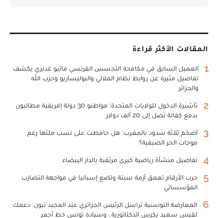
المقالات الأكثر قراءة
1
العميل السابق في مكافحة التجسس الفرنسي ماثيو غديري يكشف
تفاصيل مثيرة عن روابط نظام الملالي والبوليساريو وحزب الله
والجزائر
2
تأشيرة الدخول للولايات المتحدة: مواطنو 30 دولة إفريقية مطالبون
بدفع كفالة تصل إلى 20 ألف دولار
3
أضخم ثلاثة سدود بالمغرب: هل حافظت على نسب ملئها رغم
موجات الحر الصيفية؟
4
تفاصيل منشأة رياضية كبرى مرتقبة بالدار البيضاء
5
حرب الأرقام تعمق أزمة سبتة وتضع إسبانيا في مواجهة التضارب
المؤسساتي
6
المعارضة التونسية تراسل الرئيس الجزائري عبد المجيد تبون: دعمك
لقيس سعيد يكرس الدكتاتورية.. وسيادة تونس خط أحمر