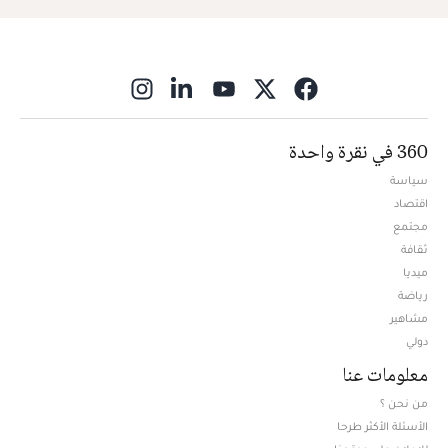
ns in new window
360 في نقرة واحدة
سياسة
اقتصاد
مجتمع
ثقافة
ميديا
Opens in new window
رياضة
مشاهير
دولي
معلومات عنا
من نحن ؟
الأسئلة الأكثر طرحا