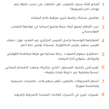
1
أضخم ثلاثة سدود بالمغرب: هل حافظت على نسب ملئها رغم
موجات الحر الصيفية؟
2
تفاصيل منشأة رياضية كبرى مرتقبة بالدار البيضاء
3
حرب الأرقام تعمق أزمة سبتة وتضع إسبانيا في مواجهة التضارب
المؤسساتي
4
المعارضة التونسية تراسل الرئيس الجزائري عبد المجيد تبون: دعمك
لقيس سعيد يكرس الدكتاتورية.. وسيادة تونس خط أحمر
5
«مطارِدو سموم الصيف».. رحلة ميدانية مع فرقة لمكافحة القوارض
والزواحف بشوارع الدار البيضاء
6
تقرير أمني يكشف المستور: «أيادي جزائرية» وجهت الاقتحام الجماعي
لسبتة ومليلية عبر «غرفة قيادة رقمية»
7
أسعار المحروقات بالمغرب تقفز بدرهم واحد.. مضاربات مستمرة
ومنافسة صورية
8
تغييرات كبرى في تأشيرات الولايات المتحدة الأمريكية بإفريقيا