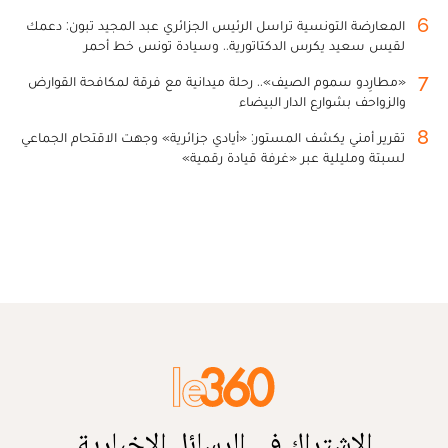
6
المعارضة التونسية تراسل الرئيس الجزائري عبد المجيد تبون: دعمك
لقيس سعيد يكرس الدكتاتورية.. وسيادة تونس خط أحمر
7
«مطارِدو سموم الصيف».. رحلة ميدانية مع فرقة لمكافحة القوارض
والزواحف بشوارع الدار البيضاء
8
تقرير أمني يكشف المستور: «أيادي جزائرية» وجهت الاقتحام الجماعي
لسبتة ومليلية عبر «غرفة قيادة رقمية»
الاشتراك في الرسائل الإخبارية