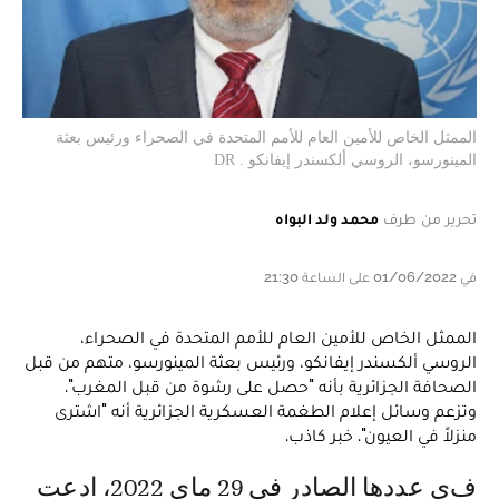
الممثل الخاص للأمين العام للأمم المتحدة في الصحراء ورئيس بعثة
المينورسو، الروسي ألكسندر إيفانكو . DR
تحرير من طرف
محمد ولد البواه
في 01/06/2022 على الساعة 21:30
الممثل الخاص للأمين العام للأمم المتحدة في الصحراء،
الروسي ألكسندر إيفانكو، ورئيس بعثة المينورسو، متهم من قبل
الصحافة الجزائرية بأنه "حصل على رشوة من قبل المغرب".
وتزعم وسائل إعلام الطغمة العسكرية الجزائرية أنه "اشترى
منزلاً في العيون". خبر كاذب.
في عددها الصادر في 29 ماي 2022، ادعت