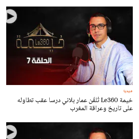
ميديا
خيمة Le360 تُلقّن عمار بلاني درسا عقب تطاوله
على تاريخ وعراقة المغرب