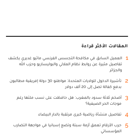
المقالات الأكثر قراءة
1
العميل السابق في مكافحة التجسس الفرنسي ماثيو غديري يكشف
تفاصيل مثيرة عن روابط نظام الملالي والبوليساريو وحزب الله
والجزائر
2
تأشيرة الدخول للولايات المتحدة: مواطنو 30 دولة إفريقية مطالبون
بدفع كفالة تصل إلى 20 ألف دولار
3
أضخم ثلاثة سدود بالمغرب: هل حافظت على نسب ملئها رغم
موجات الحر الصيفية؟
4
تفاصيل منشأة رياضية كبرى مرتقبة بالدار البيضاء
5
حرب الأرقام تعمق أزمة سبتة وتضع إسبانيا في مواجهة التضارب
المؤسساتي