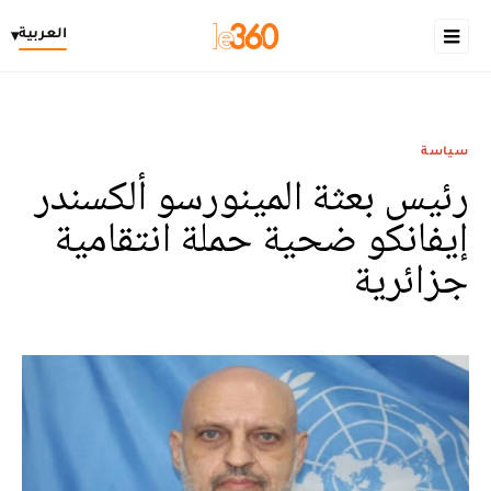
العربية
▾
سياسة
رئيس بعثة المينورسو ألكسندر
إيفانكو ضحية حملة انتقامية
جزائرية