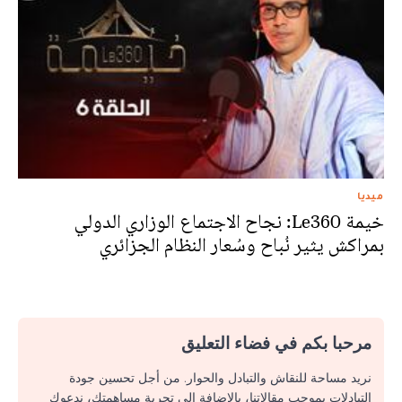
ميديا
خيمة Le360: نجاح الاجتماع الوزاري الدولي
بمراكش يثير نُباح وسُعار النظام الجزائري
مرحبا بكم في فضاء التعليق
نريد مساحة للنقاش والتبادل والحوار. من أجل تحسين جودة
التبادلات بموجب مقالاتنا، بالإضافة إلى تجربة مساهمتك، ندعوك