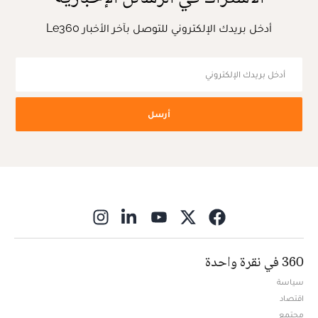
أدخل بريدك الإلكتروني للتوصل بآخر الأخبار Le360
أرسل
ns in new window
360 في نقرة واحدة
سياسة
اقتصاد
مجتمع