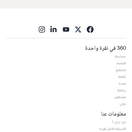
ns in new window
360 في نقرة واحدة
سياسة
اقتصاد
مجتمع
ثقافة
ميديا
Opens in new window
رياضة
مشاهير
دولي
معلومات عنا
من نحن ؟
الأسئلة الأكثر طرحا