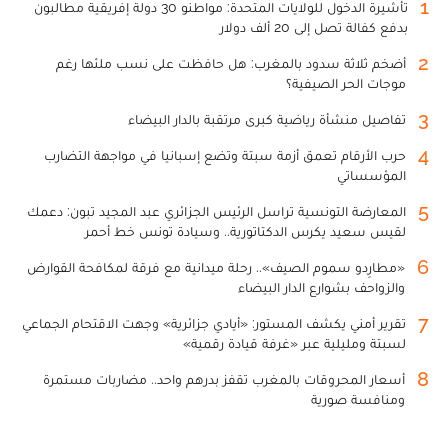
1
تأشيرة الدخول للولايات المتحدة: مواطنو 30 دولة إفريقية مطالبون
بدفع كفالة تصل إلى 20 ألف دولار
2
أضخم ثلاثة سدود بالمغرب: هل حافظت على نسب ملئها رغم
موجات الحر الصيفية؟
3
تفاصيل منشأة رياضية كبرى مرتقبة بالدار البيضاء
4
حرب الأرقام تعمق أزمة سبتة وتضع إسبانيا في مواجهة التضارب
المؤسساتي
5
المعارضة التونسية تراسل الرئيس الجزائري عبد المجيد تبون: دعمك
لقيس سعيد يكرس الدكتاتورية.. وسيادة تونس خط أحمر
6
«مطارِدو سموم الصيف».. رحلة ميدانية مع فرقة لمكافحة القوارض
والزواحف بشوارع الدار البيضاء
7
تقرير أمني يكشف المستور: «أيادي جزائرية» وجهت الاقتحام الجماعي
لسبتة ومليلية عبر «غرفة قيادة رقمية»
8
أسعار المحروقات بالمغرب تقفز بدرهم واحد.. مضاربات مستمرة
ومنافسة صورية