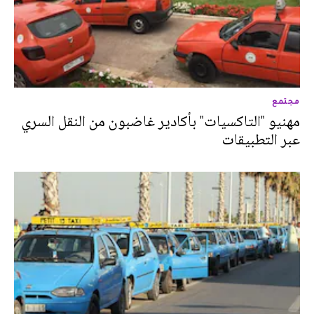
مجتمع
مهنيو "التاكسيات" بأكادير غاضبون من النقل السري
عبر التطبيقات