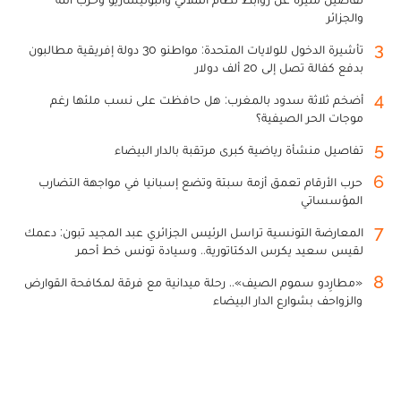
والجزائر
3
تأشيرة الدخول للولايات المتحدة: مواطنو 30 دولة إفريقية مطالبون
بدفع كفالة تصل إلى 20 ألف دولار
4
أضخم ثلاثة سدود بالمغرب: هل حافظت على نسب ملئها رغم
موجات الحر الصيفية؟
5
تفاصيل منشأة رياضية كبرى مرتقبة بالدار البيضاء
6
حرب الأرقام تعمق أزمة سبتة وتضع إسبانيا في مواجهة التضارب
المؤسساتي
7
المعارضة التونسية تراسل الرئيس الجزائري عبد المجيد تبون: دعمك
لقيس سعيد يكرس الدكتاتورية.. وسيادة تونس خط أحمر
8
«مطارِدو سموم الصيف».. رحلة ميدانية مع فرقة لمكافحة القوارض
والزواحف بشوارع الدار البيضاء