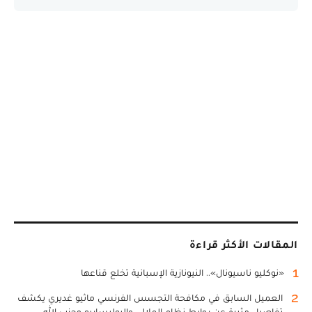
المقالات الأكثر قراءة
1
«نوكليو ناسيونال».. النيونازية الإسبانية تخلع قناعها
2
العميل السابق في مكافحة التجسس الفرنسي ماثيو غديري يكشف
تفاصيل مثيرة عن روابط نظام الملالي والبوليساريو وحزب الله