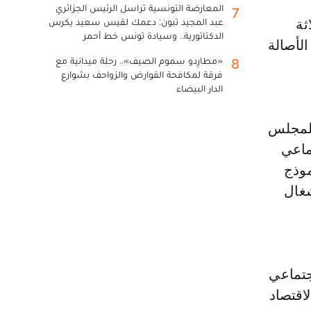
المعارضة التونسية تراسل الرئيس الجزائري
7
عبد المجيد تبون: دعمك لقيس سعيد يكرس
الدكتاتورية.. وسيادة تونس خط أحمر
الأصالة
«مطارِدو سموم الصيف».. رحلة ميدانية مع
8
فرقة لمكافحة القوارض والزواحف بشوارع
الدار البيضاء
للمجلس
ماعي
موذج
شغال
جتماعي
لاقتصاد