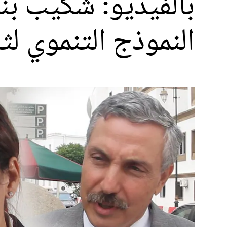
بالفيديو: شكيب ب
النموذج التنموي ل