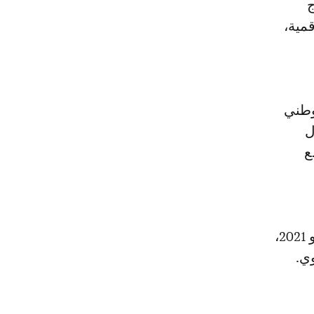
ج
قمية،
وطني
ل
ع
من جانب آخر، من المنتظر أن يقدم شكيب بنموسى، غدا الثلاثاء فاتح يونيو 2021،
ي.