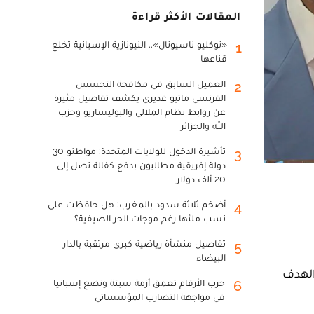
المقالات الأكثر قراءة
«نوكليو ناسيونال».. النيونازية الإسبانية تخلع
1
قناعها
العميل السابق في مكافحة التجسس
2
الفرنسي ماثيو غديري يكشف تفاصيل مثيرة
عن روابط نظام الملالي والبوليساريو وحزب
الله والجزائر
تأشيرة الدخول للولايات المتحدة: مواطنو 30
3
دولة إفريقية مطالبون بدفع كفالة تصل إلى
20 ألف دولار
أضخم ثلاثة سدود بالمغرب: هل حافظت على
4
نسب ملئها رغم موجات الحر الصيفية؟
تفاصيل منشأة رياضية كبرى مرتقبة بالدار
5
البيضاء
حزاب سياسية. والهدف
حرب الأرقام تعمق أزمة سبتة وتضع إسبانيا
6
في مواجهة التضارب المؤسساتي