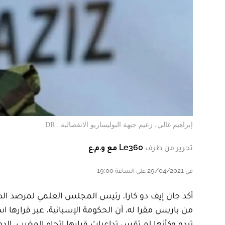
إبراهيم غالي، زعيم جبهة البوليساريو الانفصالية . DR
تحرير من طرف
Le360 مع و.م.ع
في 29/04/2021 على الساعة 19:00
أكد جان إيف دو كارا، رئيس المجلس العلمي لمرصد ال
من باريس مقرا له، أن الحكومة الإسبانية، عبر قرارها اس
تبدو وكأنها لم تقس تداعيات قرارها اتجاه المغرب، الدو