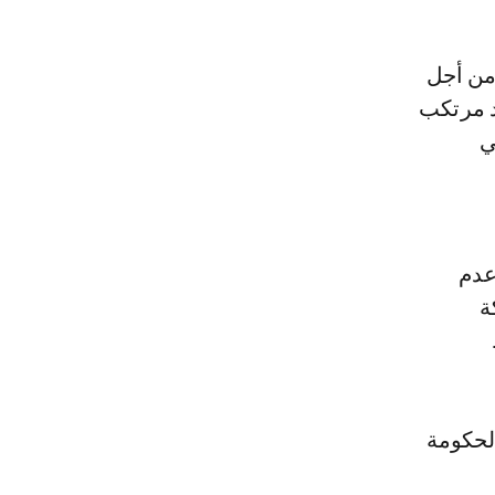
من أجل
د مرتكب
ي
عدم
ة
الحكومة