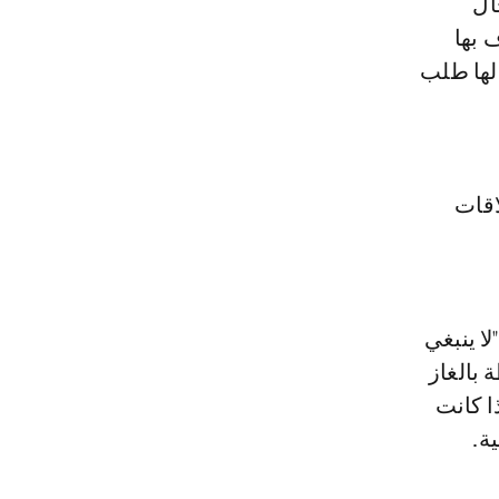
ال
 بها
 لها طلب
اقات
ا ينبغي
 بالغاز
ا كانت
ة.