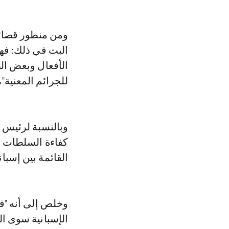
ومن منظور قضائي
البت في ذلك: فه
الأفعال وبعض الض
للجرائم المعنية"،
وبالنسبة لرئيس 
كفاءة السلطات ا
القائمة بين إسبا
وخلص إلى أنه "في
الإسبانية سوى ال