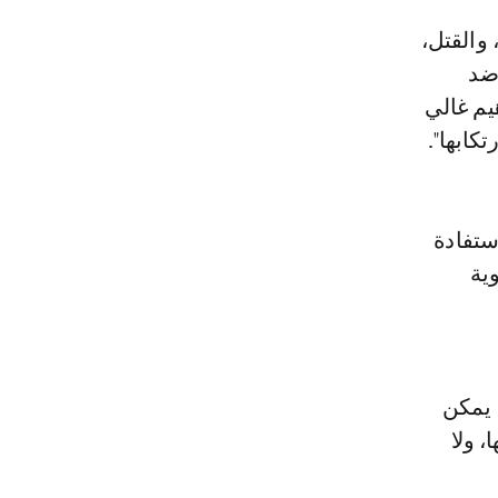
 والقتل،
 ضد
يم غالي
كابها".
ستفادة
ية
 يمكن
، ولا