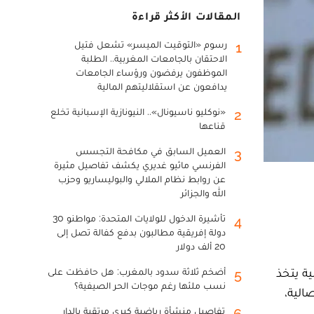
المقالات الأكثر قراءة
رسوم «التوقيت الميسر» تشعل فتيل
1
الاحتقان بالجامعات المغربية.. الطلبة
الموظفون يرفضون ورؤساء الجامعات
يدافعون عن استقلاليتهم المالية
«نوكليو ناسيونال».. النيونازية الإسبانية تخلع
2
قناعها
العميل السابق في مكافحة التجسس
3
الفرنسي ماثيو غديري يكشف تفاصيل مثيرة
عن روابط نظام الملالي والبوليساريو وحزب
الله والجزائر
تأشيرة الدخول للولايات المتحدة: مواطنو 30
4
دولة إفريقية مطالبون بدفع كفالة تصل إلى
20 ألف دولار
ة يتخذ
أضخم ثلاثة سدود بالمغرب: هل حافظت على
5
نسب ملئها رغم موجات الحر الصيفية؟
الية،
تفاصيل منشأة رياضية كبرى مرتقبة بالدار