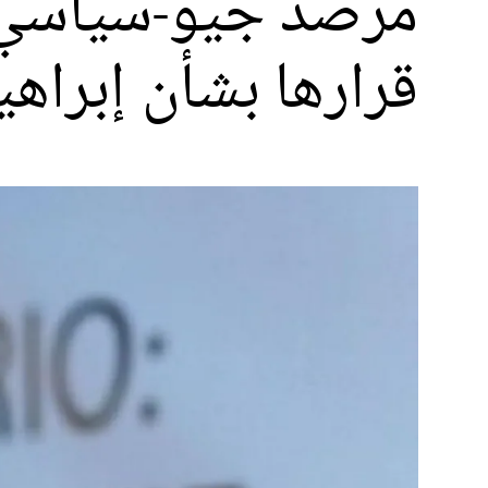
مرصد جيو-سياسي: 
قرارها بشأن إبراهي