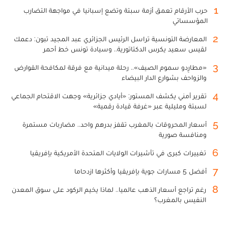
1
حرب الأرقام تعمق أزمة سبتة وتضع إسبانيا في مواجهة التضارب
المؤسساتي
2
المعارضة التونسية تراسل الرئيس الجزائري عبد المجيد تبون: دعمك
لقيس سعيد يكرس الدكتاتورية.. وسيادة تونس خط أحمر
3
«مطارِدو سموم الصيف».. رحلة ميدانية مع فرقة لمكافحة القوارض
والزواحف بشوارع الدار البيضاء
4
تقرير أمني يكشف المستور: «أيادي جزائرية» وجهت الاقتحام الجماعي
لسبتة ومليلية عبر «غرفة قيادة رقمية»
5
أسعار المحروقات بالمغرب تقفز بدرهم واحد.. مضاربات مستمرة
ومنافسة صورية
6
تغييرات كبرى في تأشيرات الولايات المتحدة الأمريكية بإفريقيا
7
أفضل 5 مسارات جوية بإفريقيا وأكثرها ازدحاما
8
رغم تراجع أسعار الذهب عالميا.. لماذا يخيم الركود على سوق المعدن
النفيس بالمغرب؟