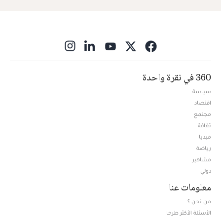
ns in new window
360 في نقرة واحدة
سياسة
اقتصاد
مجتمع
ثقافة
ميديا
Opens in new window
رياضة
مشاهير
دولي
معلومات عنا
من نحن ؟
الأسئلة الأكثر طرحا