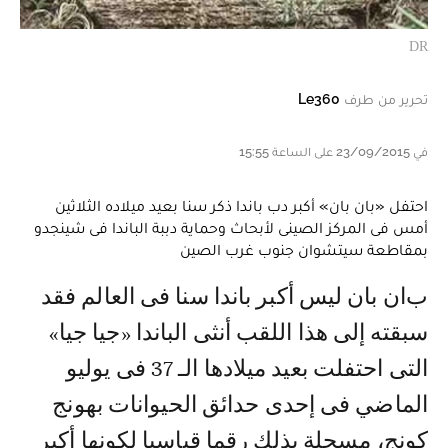
DR
تحرير من طرف
Le360
في 23/09/2015 على الساعة 15:55
احتفل «بان بان» أكبر دب باندا ذكر سنا بعيد ميلاده الثلاثين
أمس فى المركز الصينى لأبحاث وحماية دببة الباندا فى شينجدو
بمقاطعة سيتشوان جنوب غرب الصين
بان بان ليس أكبر باندا سنا فى العالم فقد
سبقته إلى هذا اللقب أنثى الباندا «جيا جيا»
التى احتفلت بعيد ميلادها الـ 37 فى يوليو
الماضي فى إحدى حدائق الحيوانات بهونج
كونج، مسجلة بذلك رقما قياسيا لكونها أكبر