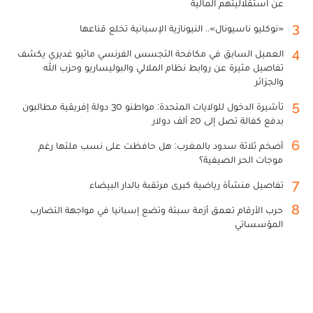
عن استقلاليتهم المالية
3
«نوكليو ناسيونال».. النيونازية الإسبانية تخلع قناعها
4
العميل السابق في مكافحة التجسس الفرنسي ماثيو غديري يكشف
تفاصيل مثيرة عن روابط نظام الملالي والبوليساريو وحزب الله
والجزائر
5
تأشيرة الدخول للولايات المتحدة: مواطنو 30 دولة إفريقية مطالبون
بدفع كفالة تصل إلى 20 ألف دولار
6
أضخم ثلاثة سدود بالمغرب: هل حافظت على نسب ملئها رغم
موجات الحر الصيفية؟
7
تفاصيل منشأة رياضية كبرى مرتقبة بالدار البيضاء
8
حرب الأرقام تعمق أزمة سبتة وتضع إسبانيا في مواجهة التضارب
المؤسساتي