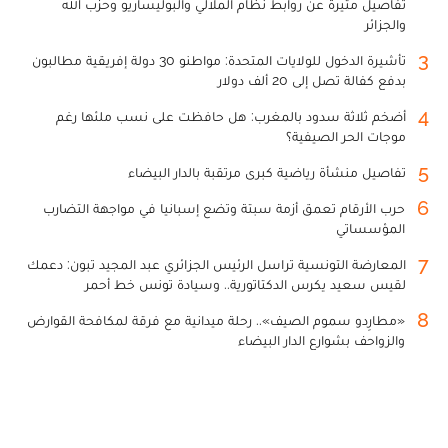
تفاصيل مثيرة عن روابط نظام الملالي والبوليساريو وحزب الله
والجزائر
3
تأشيرة الدخول للولايات المتحدة: مواطنو 30 دولة إفريقية مطالبون
بدفع كفالة تصل إلى 20 ألف دولار
4
أضخم ثلاثة سدود بالمغرب: هل حافظت على نسب ملئها رغم
موجات الحر الصيفية؟
5
تفاصيل منشأة رياضية كبرى مرتقبة بالدار البيضاء
6
حرب الأرقام تعمق أزمة سبتة وتضع إسبانيا في مواجهة التضارب
المؤسساتي
7
المعارضة التونسية تراسل الرئيس الجزائري عبد المجيد تبون: دعمك
لقيس سعيد يكرس الدكتاتورية.. وسيادة تونس خط أحمر
8
«مطارِدو سموم الصيف».. رحلة ميدانية مع فرقة لمكافحة القوارض
والزواحف بشوارع الدار البيضاء